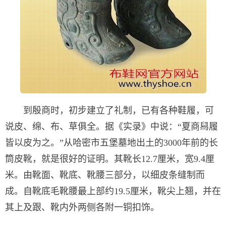
到殷商时，初步建立了礼制，已有各种鞋履，可
说皮、绵、布、草俱全。据《实录》中说：“夏商舄履
皆以皮为之。”从哈密市五堡墓地出土的3000年前的长
筒皮靴，就是很好的证明。其靴长12.7厘米，宽9.4厘
米。由靴面、靴底、靴腰三部分，以细皮条缝制而
成。自靴底毛靴腰最上部约19.5厘米，靴尖上翘，并在
其上及跟、靴内外两侧各附一铜扣饰。