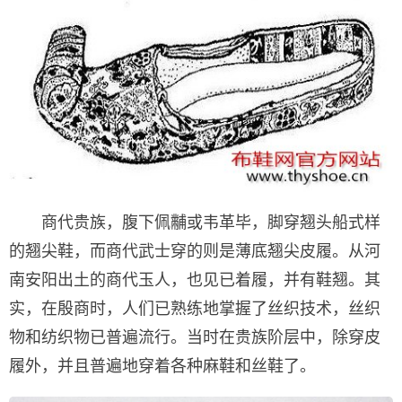
商代贵族，腹下佩黼或韦革毕，脚穿翘头船式样
的翘尖鞋，而商代武士穿的则是薄底翘尖皮履。从河
南安阳出土的商代玉人，也见已着履，并有鞋翘。其
实，在殷商时，人们已熟练地掌握了丝织技术，丝织
物和纺织物已普遍流行。当时在贵族阶层中，除穿皮
履外，并且普遍地穿着各种麻鞋和丝鞋了。