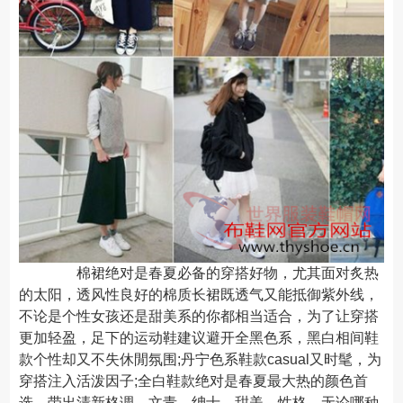
棉裙绝对是春夏必备的穿搭好物，尤其面对炙热
的太阳，透风性良好的棉质长裙既透气又能抵御紫外线，
不论是个性女孩还是甜美系的你都相当适合，为了让穿搭
更加轻盈，足下的运动鞋建议避开全黑色系，黑白相间鞋
款个性却又不失休閒氛围;丹宁色系鞋款casual又时髦，为
穿搭注入活泼因子;全白鞋款绝对是春夏最大热的颜色首
选，带出清新格调，文青、绅士、甜美、性格，无论哪种