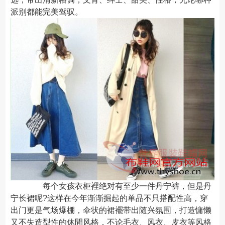
派别都能完美驾驭。
每个女孩衣柜裡绝对有至少一件丹宁裤，但是丹
宁长裙呢?这样在今年渐渐掘起的单品不只搭配性高，穿
出门更是气场爆棚，伞状的裙襬带出随兴氛围，打造慵懒
又不失造型性的休閒风格，不论毛衣、风衣、皮衣等风格