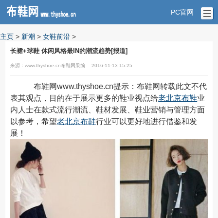
PC官网
主页
>
新潮
>
女鞋前沿
>
长裙+球鞋 休闲风格最IN的潮流趋势[报道]
来源：www.thyshoe.cn布鞋网采编
2016-11-13 15:25
布鞋网www.thyshoe.cn提示：布鞋网转载此文不代
表其观点，目的在于展示更多的鞋业视点给
老北京布鞋
业
内人士在款式流行潮流、鞋材发展、鞋业营销与管理方面
以参考，希望
老北京布鞋
行业可以更好地进行借鉴和发
展！