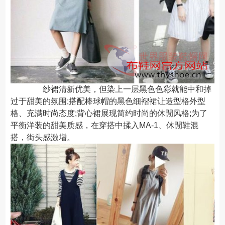
纱裙清新优美，但染上一层黑色色彩就能中和掉
过于甜美的氛围;搭配棒球帽的黑色细褶裙让造型格外型
格、充满时尚态度;背心裙展现简约时尚的休閒风格;为了
平衡洋装的甜美质感，在穿搭中揉入MA-1、休閒鞋混
搭，街头感激增。