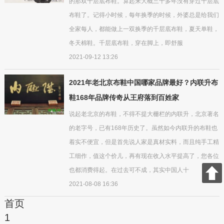
的那双千层底布鞋。算起来大概三十多年没有穿过千层底
布鞋了。记得小时候，每年换季的时候，外婆总是给我们
全家每人，都能做上一双换季的千层底布鞋，夏天单鞋，
冬天棉鞋。千层底布鞋，穿在脚上，即舒服
2021-09-12 13:26
2021年老北京布鞋中国哪家品牌最好？内联升布
鞋168年品牌传奇从王府落到百姓家
说起老北京的布鞋，不得不提大栅栏的内联升，北京著名
的老字号，已有168年历史了。虽然如今内联升的布鞋也
着实不便宜，但是首先说人家是真材实料，而且纯手工精
工细作，值这个价儿，再有现在收入水平提高了，您各位
也都消费得起。在过去可不成，其实中国人十
2021-08-08 16:36
首页
1