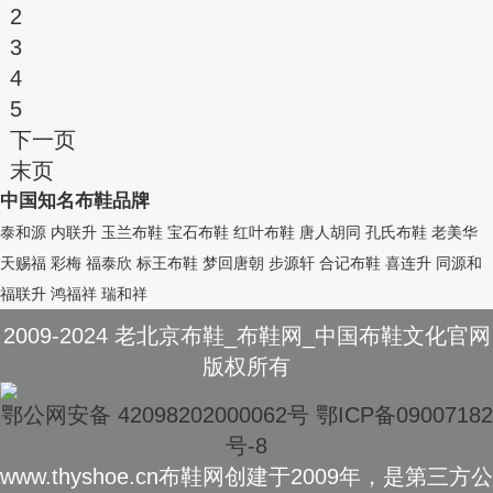
2
3
4
5
下一页
末页
中国知名布鞋品牌
泰和源
内联升
玉兰布鞋
宝石布鞋
红叶布鞋
唐人胡同
孔氏布鞋
老美华
天赐福
彩梅
福泰欣
标王布鞋
梦回唐朝
步源轩
合记布鞋
喜连升
同源和
福联升
鸿福祥
瑞和祥
2009-2024 老北京布鞋_布鞋网_中国布鞋文化官网
版权所有
鄂公网安备 42098202000062号
鄂ICP备09007182
号-8
www.thyshoe.cn布鞋网创建于2009年，是第三方公