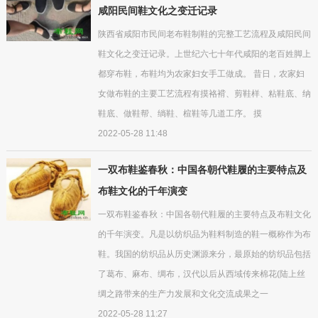
咸阳民间鞋文化之变迁记录
陕西省咸阳市民间老布鞋制鞋的完整工艺流程及咸阳民间
鞋文化之变迁记录。上世纪六七十年代咸阳的老百姓脚上
都穿布鞋，布鞋均为农家妇女手工做成。 昔日，农家妇
女做布鞋的主要工艺流程有摸袼褙、剪鞋样、粘鞋底、纳
鞋底、做鞋帮、绱鞋、楦鞋等几道工序。 摸
2022-05-28 11:48
一双布鞋鉴春秋：中国各朝代鞋履的主要特点及
布鞋文化的千年演变
一双布鞋鉴春秋：中国各朝代鞋履的主要特点及布鞋文化
的千年演变。凡是以纺织品为鞋料制造的鞋一概称作为布
鞋。我国的纺织品从历史渊源来分，最原始的纺织品包括
了葛布、麻布、绸布，汉代以后从西域传来棉花(陆上丝
绸之路带来的生产力发展和文化交流成果之一
2022-05-28 11:27