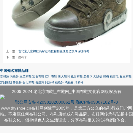
上一篇：
老北京儿童棉鞋高帮运动款粘扣轻便舒适加厚保暖棉鞋
下一篇：没有了
中国知名布鞋品牌
泰和源
内联升
玉兰布鞋
宝石布鞋
红叶布鞋
唐人胡同
孔氏布鞋
老美华
天赐福
彩梅
福泰欣
标王布鞋
梦回唐朝
步源轩
合记布鞋
喜连升
同源和
福联升
鸿福祥
瑞和祥
2009-2024 老北京布鞋_布鞋网_中国布鞋文化官网版权所有
鄂公网安备 42098202000062号
鄂ICP备09007182号-8
www.thyshoe.cn布鞋网创建于2009年，是第三方公立的布鞋行业门户网
站。不隶属任何布鞋公司、布鞋店铺或布鞋品牌。布鞋网传承与弘扬中国
布鞋文化，倡导绿色人文生活理念，分享布鞋相关的心得经验体会。