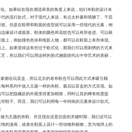
变化。如果站在现在潮流审美的角度上来说，咱们布鞋的设计未
年代的流行款式，对于现代人来说，有点太朴素和简陋了。千层
保留。但是在鞋帮和鞋面的造型就可以采用一些现代的元素，例
的边缘设计成弧形。鞋体的颜色和花纹也可以有所改进。可以根
鞋面上，例如撞色色块和电影人物，都可以在鞋面上有所体现。
面上。如果觉得这有些过于欧式化，那我们可以用刺绣的方式来
工艺，所以我们可以用这样的形式侧面烘托出中华艺术的美丽，
大家都在玩盲盒，所以北京的老布鞋也可以用此方式来吸引顾
在每种系列中放入主题一样的布鞋。最后以盲盒的方式呈现。如
就可以把隐藏款的外观变得更加精致，同时让其的稀有程度提
这些鞋子。而且，我们可以利用每一年特殊的元素来设计款式。
题
牛做为主题的布鞋。并且现在还是抗疫的关键时期，我们还可以
疫情的漫画，或者在鞋面上设计一些动物和植物，意为地球上的