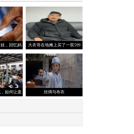
村娃，回忆妈
大衣哥在地摊上买了一双599
鞋：这是一份
元的棉鞋，摊主也太会看人下
舍
菜碟了吧
代，如何让庞
丝绸与布衣
成为布鞋消费
3