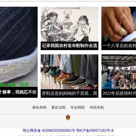
记录我国农村老布鞋制作全流
一个八零后的农
程，好像看到妈妈在昏黄的煤
妈做的农村黑布
油灯下一
难以割
个糗事，我就忍不住
穿鞋还是妈妈纳的千层底，我
2022年后疫情时
见过的妈妈做布鞋的过程
大的年轻人群体
春秋单鞋
夏款凉鞋
冬款棉鞋
传统布鞋
主力的
鄂公网安备 42098202000062号
鄂ICP备09007182号-8