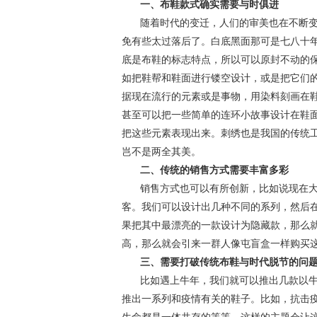
一、布鞋款式确实需要与时俱进
随着时代的变迁，人们的审美也在不断
免有些太过落后了。白底黑面那可是七八十
底是布鞋的标志特点，所以可以原封不动的
如把鞋帮和鞋面进行镂空设计，或是把它们
据现在流行的元素或是事物，用染料刻画在
甚至可以把一些简单的连环小故事设计在鞋
把这些元素表现出来。刺绣也是我国的传统
岂不是两全其美。
二、传统的销售方式需要丰富多彩
销售方式也可以有所创新，比如说现在
客。我们可以设计出几种不同的系列，然后
果把其中最漂亮的一款设计为隐藏款，那么
高，那么就会引来一群人像屯盲盒一样购买
三、需要打破传统布鞋与时代脱节的问
比如遇上牛年，我们就可以推出几款以
推出一系列和疫情有关的鞋子。比如，抗击