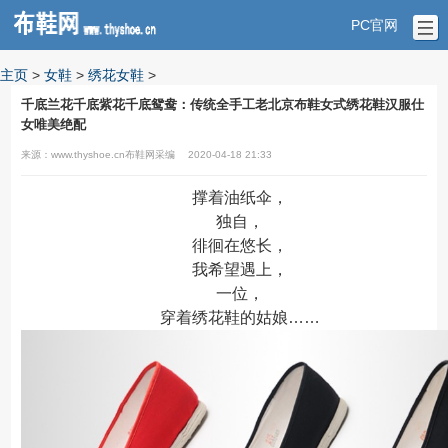
PC官网
主页
>
女鞋
>
绣花女鞋
>
千底兰花千底紫花千底鸳鸯：传统全手工老北京布鞋女式绣花鞋汉服仕
女唯美绝配
来源：www.thyshoe.cn布鞋网采编
2020-04-18 21:33
撑着油纸伞，
独自，
徘徊在悠长，
我希望遇上，
一位，
穿着绣花鞋的姑娘……