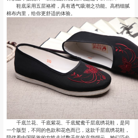
鞋底采用五层袼褙，具有透气吸潮之功能。高档细腻
棉布内里，给你更舒适的体验。
千底兰花、千底紫花、千底鸳鸯千层底绣花鞋，是同
一个版型，不同的色款和花色而已，这款千层底绣花鞋，
陪伴着中国民族的女性走过数千年的京华烟云，她们巧兮