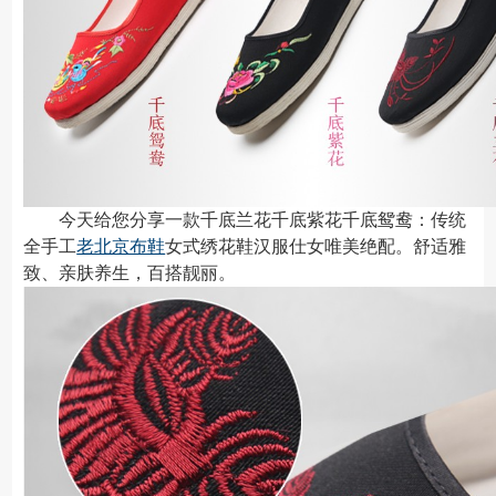
今天给您分享一款千底兰花千底紫花千底鸳鸯：传统
全手工
老北京布鞋
女式绣花鞋汉服仕女唯美绝配。舒适雅
致、亲肤养生，百搭靓丽。