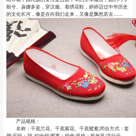
盼兮、袅娜多姿，穿汉服、着绣花鞋，婷婷迈过中华历史
的文化长河，像是在向我们走来，又像是飘然若去……
产品规格：
名称：千底兰花、千底紫花、千底鸳鸯;闭合方式：套
脚;尺码：35-40全码;图案：纯色;风格：民族风;流行元