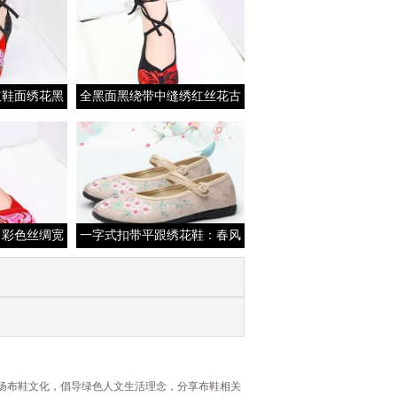
红鞋面绣花黑
全黑面黑绕带中缝绣红丝花古
鞋布底神秘浪
典优雅动人
口彩色丝绸宽
一字式扣带平跟绣花鞋：春风
高贵典雅款
十里，是谁倚在桃树下等你？
承与弘扬布鞋文化，倡导绿色人文生活理念，分享布鞋相关