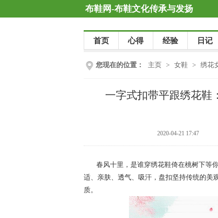
布鞋网-布鞋文化传承与发扬
首页
心得
经验
日记
您现在的位置：
主页
>
女鞋
>
绣花
一字式扣带平跟绣花鞋
2020-04-21 17:47
春风十里，是谁穿绣花鞋倚在桃树下等
适、亲肤、透气、吸汗，盘扣坚持传统的美
质。