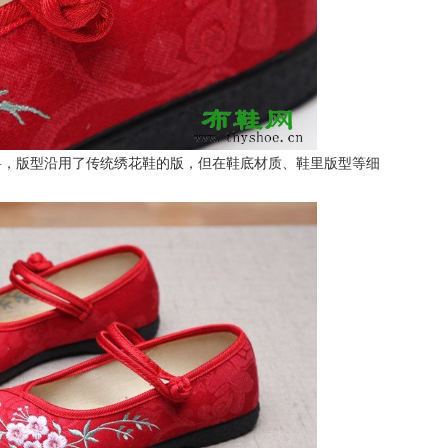
料，版型沿用了传统绣花鞋的版，但在鞋底材质、鞋里版型等细