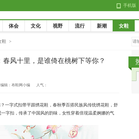
手机版
体会
文化
视野
流行
新潮
女鞋
女鞋
>
：春风十里，是谁倚在桃树下等你？
编辑：布鞋网小编
人气：
你？一字式扣带平跟绣花鞋，春秋季百搭民族风传统绣花鞋，舒
观一字扣，传承了中国风的韵味，女性穿着倍现温柔婀娜的气