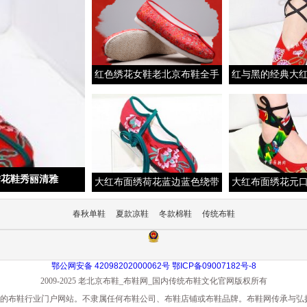
红色绣花女鞋老北京布鞋全手
红与黑的经典大
工缎面刺绣一字纳底千层底婚
色后帮绕带绣花
鞋
漫款
绣花鞋秀丽清雅
大红布面绣荷花蓝边蓝色绕带
大红布面绣花元
绣花鞋布底温柔可人款
绕带绣花鞋布底
春秋单鞋
夏款凉鞋
冬款棉鞋
传统布鞋
鄂公网安备 42098202000062号
鄂ICP备09007182号-8
2009-2025 老北京布鞋_布鞋网_国内传统布鞋文化官网版权所有
，是第三方公立的布鞋行业门户网站。不隶属任何布鞋公司、布鞋店铺或布鞋品牌。布鞋网传