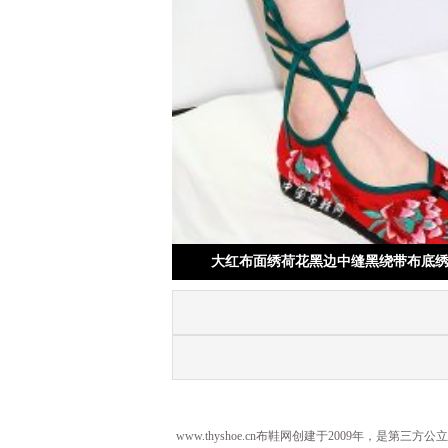
大红布面绣荷花黑边中缝黑绕带布底
www.thyshoe.cn布鞋网创建于2009年