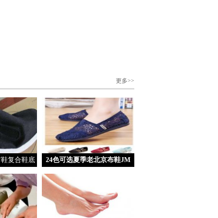
更多>>
布鞋复合鞋底
24色可选夏季老北京布鞋JM
法详解
女鞋一脚蹬懒人鞋女士帆布鞋
小白平底孕