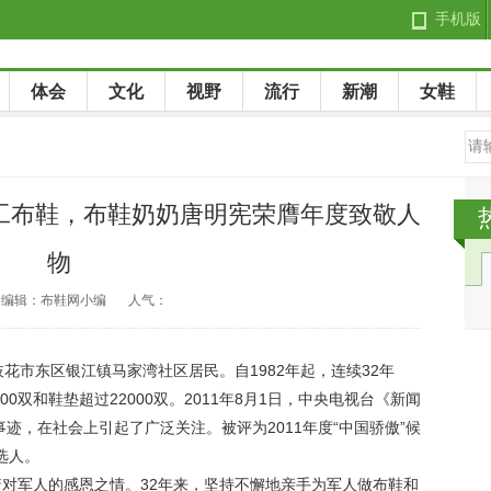
手机版
体会
文化
视野
流行
新潮
女鞋
手工布鞋，布鞋奶奶唐明宪荣膺年度致敬人
物
编辑：布鞋网小编
人气：
花市东区银江镇马家湾社区居民。自1982年起，连续32年
0双和鞋垫超过22000双。2011年8月1日，中央电视台《新闻
迹，在社会上引起了广泛关注。被评为2011年度“中国骄傲”候
选人。
对军人的感恩之情。32年来，坚持不懈地亲手为军人做布鞋和