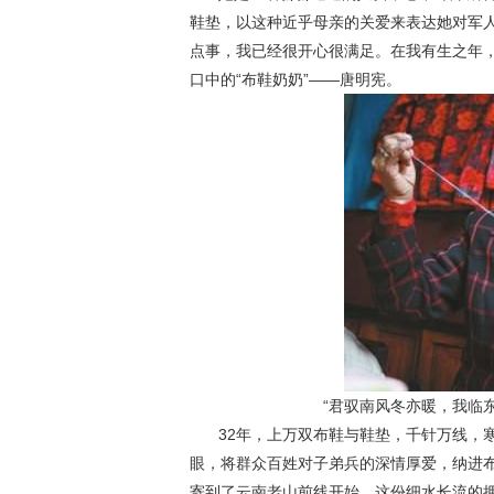
鞋垫，以这种近乎母亲的关爱来表达她对军
点事，我已经很开心很满足。在我有生之年，
口中的“布鞋奶奶”——唐明宪。
“君驭南风冬亦暖，我临东
32年，上万双布鞋与鞋垫，千针万线，
眼，将群众百姓对子弟兵的深情厚爱，纳进布
寄到了云南老山前线开始，这份细水长流的拥军