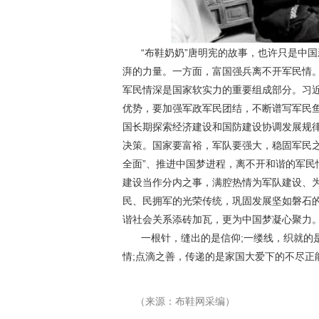
“布鞋奶奶”唐明宪的故事，也许只是中
湃的力量。一方面，富国强兵离不开军民情。
军民情深是国家软实力的重要组成部分。习
优势，要加强军政军民团结，不断谱写军民
国长期探索经济建设和国防建设协调发展规
决策。国家要富裕，军队要强大，稳固军民
全面”、推进中国梦进程，离不开和谐的军民
建设当作分内之事，满腔热情为军队建设、
民、民拥军的光荣传统，巩固发展坚如磐石
谐社会关系添砖加瓦，更为中国梦凝心聚力
一根针，缝出的是信仰;一缕线，织就的
情;点滴之善，传递的是家国大爱下的不尽正能
（来源：布鞋网采编）