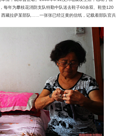
，每年为攀枝花消防支队特勤中队送去鞋子60余双、鞋垫120
、西藏拉萨某部队……一张张已经泛黄的信纸，记载着部队官兵