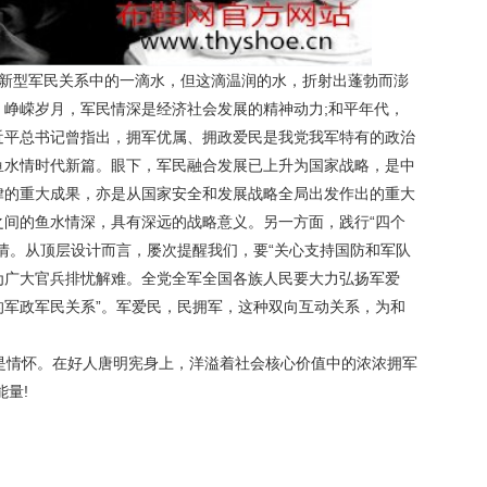
国新型军民关系中的一滴水，但这滴温润的水，折射出蓬勃而澎
峥嵘岁月，军民情深是经济社会发展的精神动力;和平年代，
近平总书记曾指出，拥军优属、拥政爱民是我党我军特有的政治
鱼水情时代新篇。眼下，军民融合发展已上升为国家战略，是中
律的重大成果，亦是从国家安全和发展战略全局出发作出的重大
之间的鱼水情深，具有深远的战略意义。另一方面，践行“四个
情。从顶层设计而言，屡次提醒我们，要“关心支持国防和军队
为广大官兵排忧解难。全党全军全国各族人民要大力弘扬军爱
的军政军民关系”。军爱民，民拥军，这种双向互动关系，为和
。
是情怀。在好人唐明宪身上，洋溢着社会核心价值中的浓浓拥军
量!