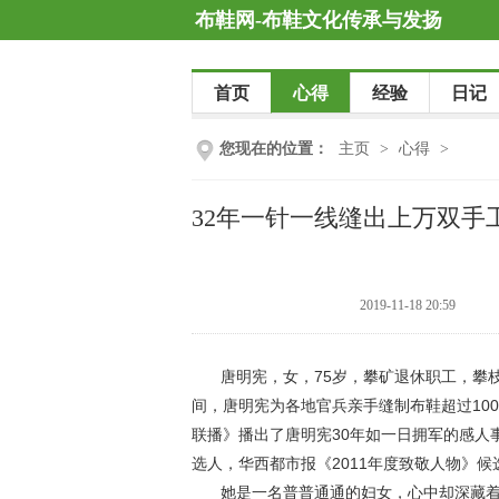
布鞋网-布鞋文化传承与发扬
首页
心得
经验
日记
您现在的位置：
主页
>
心得
>
32年一针一线缝出上万双
2019-11-18 20:59
唐明宪，女，75岁，攀矿退休职工，攀枝
间，唐明宪为各地官兵亲手缝制布鞋超过1000
联播》播出了唐明宪30年如一日拥军的感人事
选人，华西都市报《2011年度致敬人物》候
她是一名普普通通的妇女，心中却深藏着