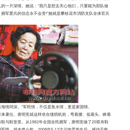
人的一片深情。她说：“我只是想去关心他们，只要能为部队做
拥军爱兵的信念永不会变!”她就是攀枝花市消防支队全体官兵
海情同深。”军民情，不仅是鱼水情，更是家国情。
寒来暑往。唐明宪就这样坐在缝纫机前，弯着腰、低着头、眯着
鞋与鞋垫里。从1982年全国全民拥军，唐明宪做了20双布鞋
情，就未曾止歇。2008年5.12汶川地震发生后，感动于救